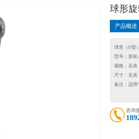
球形旋转
产品概述
球形（D型）
型号：形状: 
规格：见表
尺寸：见表
备注：适用
咨询
189