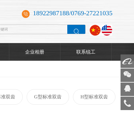
18922987188/0769-27221035

企业相册
联系锐工
阿里
巴巴
添加
微信
标准双齿
G型标准双齿
H型标准双齿
在线
客服
服务
热线
回到
顶部