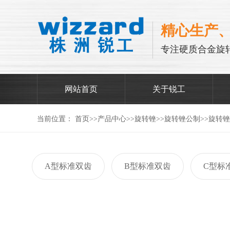
精心生产
专注硬质合金旋
网站首页
关于锐工
当前位置：
首页
>>
产品中心
>>
旋转锉
>>
旋转锉公制
>>
旋转锉
A型标准双齿
B型标准双齿
C型标