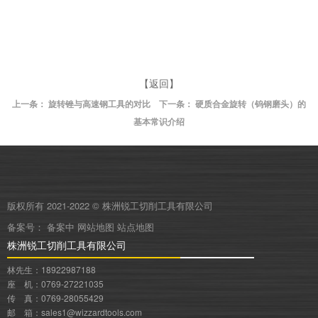
【返回】
上一条：
旋转锉与高速钢工具的对比
下一条：
硬质合金旋转（钨钢磨头）的
基本常识介绍
版权所有 2021-2022 © 株洲锐工切削工具有限公司
备案号：
备案中
网站地图
站点地图
株洲锐工切削工具有限公司
林先生：18922987188
座 机：0769-27221035
传 真：0769-28055429
邮 箱：sales1@wizzardtools.com