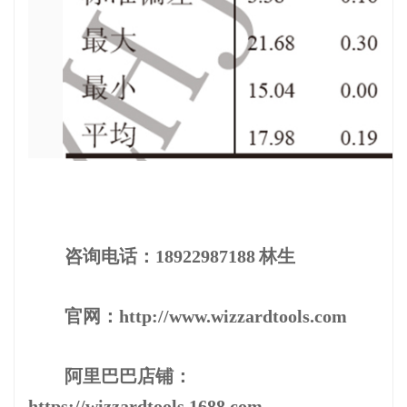
咨询电话：18922987188 林生
官网：
http://www.wizzardtools.com
阿里巴巴店铺：
https://wizzardtools.1688.com