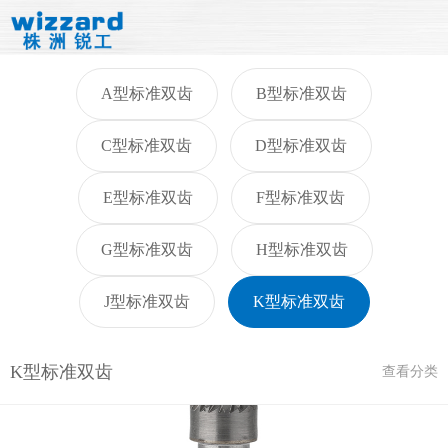
A型标准双齿
B型标准双齿
C型标准双齿
D型标准双齿
E型标准双齿
F型标准双齿
G型标准双齿
H型标准双齿
J型标准双齿
K型标准双齿
K型标准双齿
查看分类