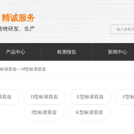
、精诚服务
转锉研发、生产
产品中心
检测报告
新闻中心
标准双齿
>>
M型标准双齿
准双齿
D型标准双齿
E型标准双齿
F型
J型标准双齿
K型标准双齿