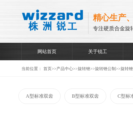
精心生产
专注硬质合金旋
网站首页
关于锐工
当前位置：
首页
>>
产品中心
>>
旋转锉
>>
旋转锉公制
>>
旋转锉
A型标准双齿
B型标准双齿
C型标