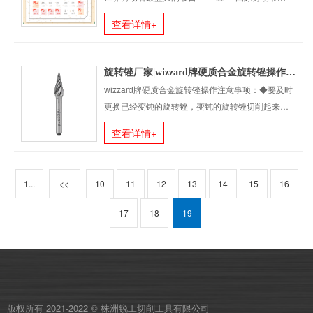
根据《国务院办公厅关于2022年部分节假日安排的
查看详情+
通知》，现将我公司五一放假安排通知如下：2022
年4月30日至5月4日放假调休，共5天。4月24日
(星......
旋转锉厂家|wizzard牌硬质合金旋转锉操作注意事项
wizzard牌硬质合金旋转锉操作注意事项：◆要及时
更换已经变钝的旋转锉，变钝的旋转锉切削起来效
率很低，这样不得不加大磨机的压力以提升速度，
查看详情+
而如此一来势必会对旋转锉和磨机同时造成损害，
其耗费的损失要远大于更换旋转锉的成本。◆请在
我们推荐的切......
1...
<<
10
11
12
13
14
15
16
17
18
19
版权所有 2021-2022 © 株洲锐工切削工具有限公司