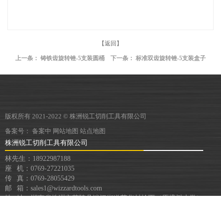
【返回】
上一条：
铸铁齿旋转锉-5支装圆桶
下一条：
标准双齿旋转锉-5支装盒子
版权所有 2021-2022 © 株洲锐工切削工具有限公司
备案号：
备案中
网站地图
站点地图
株洲锐工切削工具有限公司
林先生：18922987188
座 机：0769-27221035
传 真：0769-28055429
邮 箱：sales1@wizzardtools.com
地 址：湖南省株洲市茶陵县洣江街道荣华村岭下（原樟树小学）