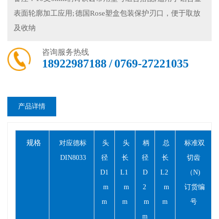
表面轮廓加工应用; 德国Rose塑盒包装保护刃口，便于取放
及收纳
咨询服务热线
18922987188 / 0769-27221035
产品详情
规格
对应德标
头
头
柄
总
标准双
DIN8033
径
长
径
长
切齿
D1
L1
D
L2
（
N)
m
m
2
m
订货编
m
m
m
m
号
m