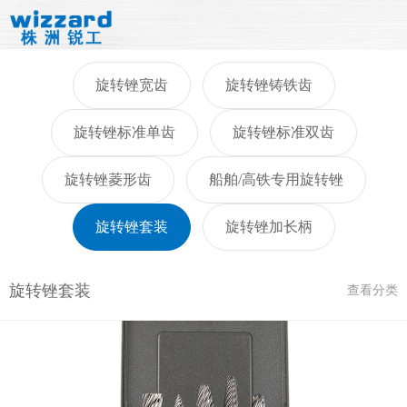
旋转锉宽齿
旋转锉铸铁齿
旋转锉标准单齿
旋转锉标准双齿
旋转锉菱形齿
船舶/高铁专用旋转锉
旋转锉套装
旋转锉加长柄
旋转锉套装
查看分类