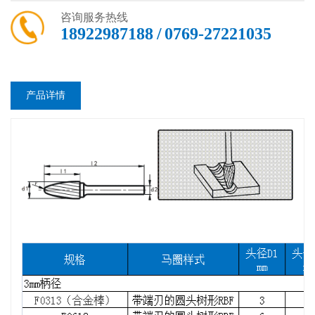
咨询服务热线
18922987188 / 0769-27221035
产品详情