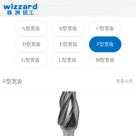
A型宽齿
B型宽齿
C型宽齿
D型宽齿
E型宽齿
F型宽齿
G型宽齿
L型宽齿
M型宽齿
F型宽齿
查看分类