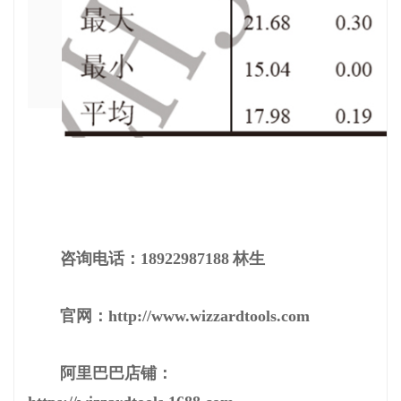
咨询电话：18922987188 林生
官网：
http://www.wizzardtools.com
阿里巴巴店铺：