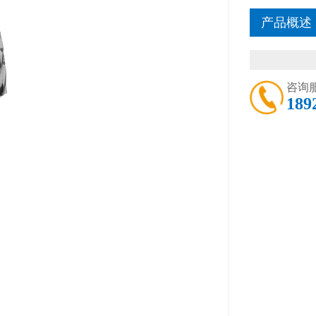
产品概述
咨询
189