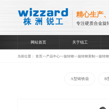
精心生产
专注硬质合金旋
网站首页
关于锐工
当前位置：
首页
>>
产品中心
>>
旋转锉
>>
旋转锉英制
>>
旋转锉
A型铸铁齿
B