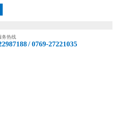
服务热线
22987188 / 0769-27221035