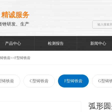
、精诚服务
转锉研发、生产
产品中心
检测报告
新闻中心
铸铁齿
>>
F型铸铁齿
型铸铁齿
C型铸铁齿
F型铸铁齿
G型铸
弧形圆头