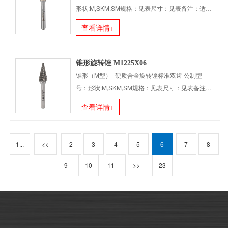
形状:M,SKM,SM规格：见表尺寸：见表备注：适用
于加工狭窄处轮廓及表面轮廓......
查看详情+
锥形旋转锉 M1225X06
锥形（M型） -硬质合金旋转锉标准双齿 公制型
号：形状:M,SKM,SM规格：见表尺寸：见表备注：
适用于加工狭窄处轮廓及表面轮廓......
查看详情+
1...
<<
2
3
4
5
6
7
8
9
10
11
>>
23