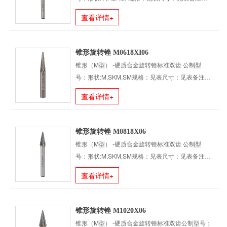
适用于加工狭窄处轮廓及表面轮廓.......
查看详情+
锥形旋转锉 M0618XI06
锥形（M型） -硬质合金旋转锉标准双齿 公制型
号：形状:M,SKM,SM规格：见表尺寸：见表备注：
适用于加工狭窄处轮廓及表面轮廓......
查看详情+
锥形旋转锉 M0818X06
锥形（M型） -硬质合金旋转锉标准双齿 公制型
号：形状:M,SKM,SM规格：见表尺寸：见表备注：
适用于加工狭窄处轮廓及表面轮廓......
查看详情+
锥形旋转锉 M1020X06
锥形（M型） -硬质合金旋转锉标准双齿公制型号：